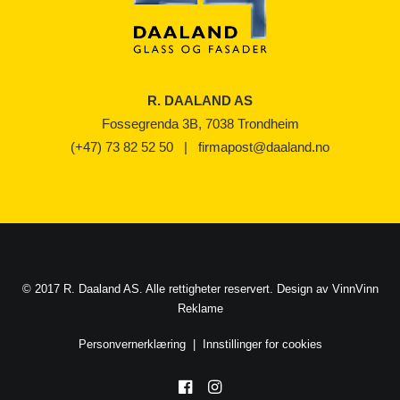
R. DAALAND AS
Fossegrenda 3B, 7038 Trondheim
(+47) 73 82 52 50
|
firmapost@daaland.no
© 2017 R. Daaland AS. Alle rettigheter reservert. Design av
VinnVinn
Reklame
Personvernerklæring
|
Innstillinger for cookies