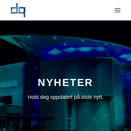
OM OSS
NYHETER
NÆRINGSMARKED
PRIVATMARKED
REFERANSER
NYHETER
BÆREKRAFT
Hold deg oppdatert på siste nytt.
KONTAKT