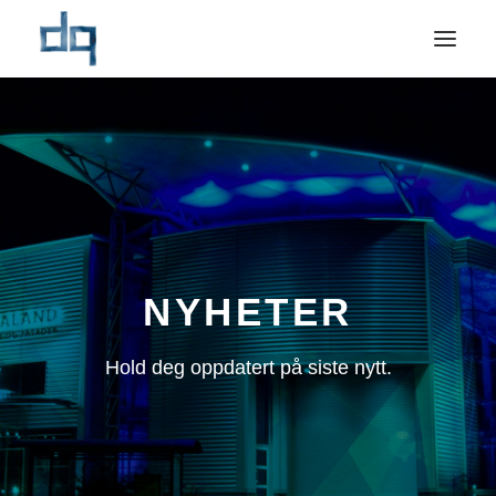
OM OSS
NYHETER
NÆRINGSMARKED
PRIVATMARKED
REFERANSER
NYHETER
BÆREKRAFT
Hold deg oppdatert på siste nytt.
KONTAKT