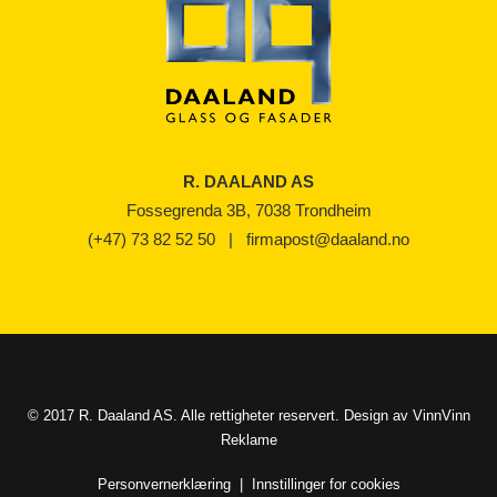
R. DAALAND AS
Fossegrenda 3B, 7038 Trondheim
(+47) 73 82 52 50
|
firmapost@daaland.no
© 2017 R. Daaland AS. Alle rettigheter reservert. Design av
VinnVinn
Reklame
Personvernerklæring
|
Innstillinger for cookies