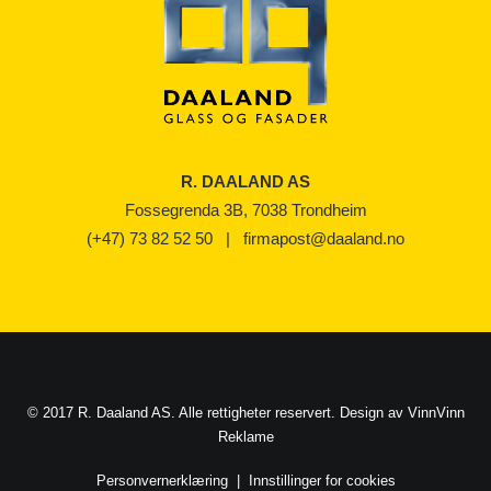
R. DAALAND AS
Fossegrenda 3B, 7038 Trondheim
(+47) 73 82 52 50
|
firmapost@daaland.no
© 2017 R. Daaland AS. Alle rettigheter reservert. Design av
VinnVinn
Reklame
Personvernerklæring
|
Innstillinger for cookies