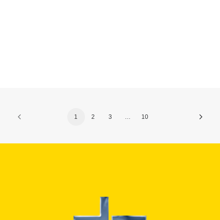
glassfaget.
1
2
3
…
10