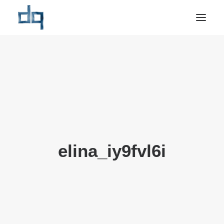
OM OSS
NYHETER
NÆRINGSMARKED
PRIVATMARKED
REFERANSER
elina_iy9fvl6i
BÆREKRAFT
KONTAKT