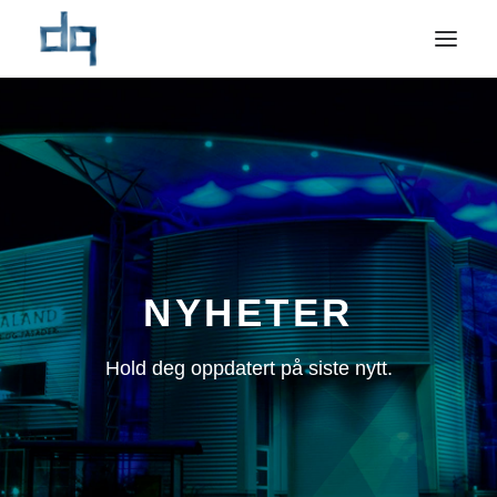
OM OSS
NYHETER
NÆRINGSMARKED
PRIVATMARKED
REFERANSER
NYHETER
BÆREKRAFT
Hold deg oppdatert på siste nytt.
KONTAKT