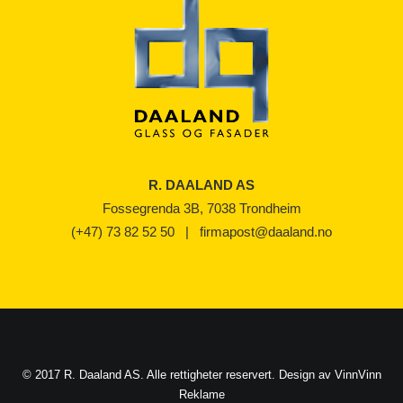
R. DAALAND AS
Fossegrenda 3B, 7038 Trondheim
(+47) 73 82 52 50
|
firmapost@daaland.no
© 2017 R. Daaland AS. Alle rettigheter reservert. Design av
VinnVinn
Reklame