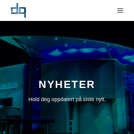
OM OSS
NYHETER
NÆRINGSMARKED
PRIVATMARKED
REFERANSER
NYHETER
BÆREKRAFT
Hold deg oppdatert på siste nytt.
KONTAKT