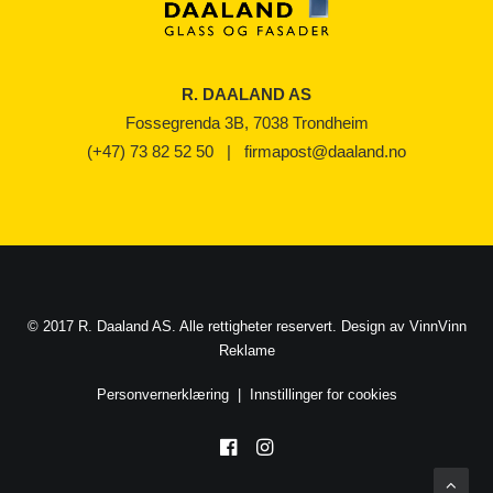
R. DAALAND AS
Fossegrenda 3B, 7038 Trondheim
(+47) 73 82 52 50
|
firmapost@daaland.no
© 2017 R. Daaland AS. Alle rettigheter reservert. Design av
VinnVinn
Reklame
Personvernerklæring
|
Innstillinger for cookies