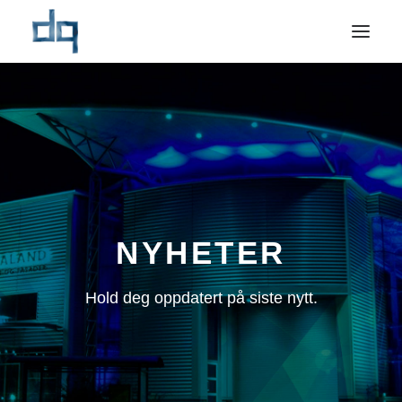
OM OSS
NYHETER
NÆRINGSMARKED
PRIVATMARKED
REFERANSER
NYHETER
BÆREKRAFT
Hold deg oppdatert på siste nytt.
KONTAKT