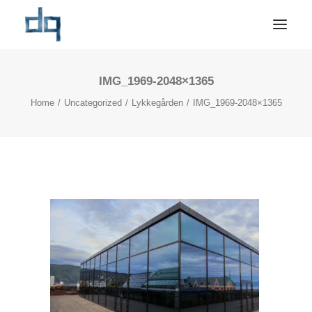
IMG_1969-2048×1365
OM OSS
Home
Uncategorized
Lykkegården
IMG_1969-2048×1365
NYHETER
NÆRINGSMARKED
PRIVATMARKED
REFERANSER
BÆREKRAFT
KONTAKT