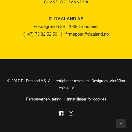
R. DAALAND AS
Fossegrenda 3B, 7038 Trondheim
(+47) 73 82 52 50
|
firmapost@daaland.no
© 2017 R. Daaland AS. Alle rettigheter reservert. Design av
VinnVinn
Reklame
Personvernerklæring
|
Innstillinger for cookies